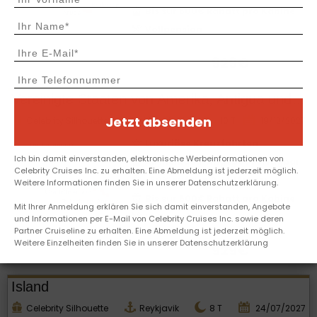
Bis sur 600€ Rabatt pro Kabine
Vollpension
929€
Vereinigte Staaten von Amerika, Antigua und Barbuda
Jetzt absenden
Celebrity Silhouette
Fort Lauderdale
10
T
19/12/2027
Luxuriöse Kreuzfahrten
Ich bin damit einverstanden, elektronische Werbeinformationen von
All Included-Angebot verfügbar
Celebrity Cruises Inc. zu erhalten. Eine Abmeldung ist jederzeit möglich.
-60% auf den 2. Mitfahrer
Weitere Informationen finden Sie in unserer Datenschutzerklärung.
Bis sur 600€ Rabatt pro Kabine
Mit Ihrer Anmeldung erklären Sie sich damit einverstanden, Angebote
Vollpension
und Informationen per E-Mail von Celebrity Cruises Inc. sowie deren
Partner Cruiseline zu erhalten. Eine Abmeldung ist jederzeit möglich.
Weitere Einzelheiten finden Sie in unserer Datenschutzerklärung
929€
Island
Celebrity Silhouette
Reykjavik
8
T
24/07/2027