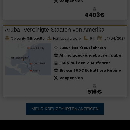
Vollpension
4403€
Aruba, Vereinigte Staaten von Amerika
Celebrity Silhouette
Fort Lauderdale
9
T
24/04/2027
Luxuriöse Kreuzfahrten
All Included-Angebot verfügbar
-60% auf den 2. Mitfahrer
Bis sur 600€ Rabatt pro Kabine
Vollpension
516€
MEHR KREUZFAHRTEN ANZEIGEN