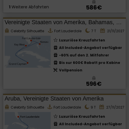
586€
1
Weitere Abfahrten
Vereinigte Staaten von Amerika, Bahamas, Cayman Islands
Celebrity Silhouette
Fort Lauderdale
7
T
21/11/2027
Luxuriöse Kreuzfahrten
All Included-Angebot verfügbar
-60% auf den 2. Mitfahrer
Bis sur 600€ Rabatt pro Kabine
Vollpension
596€
Aruba, Vereinigte Staaten von Amerika
Celebrity Silhouette
Fort Lauderdale
9
T
27/11/2027
Luxuriöse Kreuzfahrten
All Included-Angebot verfügbar