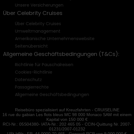
Unsere Versicherungen
Über Celebrity Cruises
Über Celebrity Cruises
Umweltmanagement
Amerikanische Unternehmenswebsite
Seitenübersicht
Allgemeine Geschäftsbedingungen (T&Cs):
Richtlinie für Pauschalreisen
Cookies-Richtlinie
Datenschutz
Passagierrechte
Allgemeine Geschäftsbedingungen
Reisebüro spezialisiert auf Kreuzfahrten - CRUISELINE
16 rue du gabian Les flots bleus MC 98 000 Monaco SAM mit einem
Kapital von 150 000 €
RCI-Nr.: 05S04380- IATA-Nr.: 202 465 05 - CCIN-Quittung Nr. 2007-
01231/2007-01232
USt-IdNr.: FR. 44 0000 70 465 - Generali RCP von 9.000.000 €