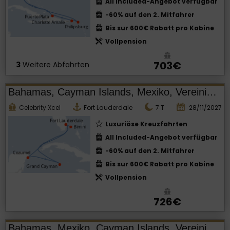
All Included-Angebot verfügbar
-60% auf den 2. Mitfahrer
Bis sur 600€ Rabatt pro Kabine
Vollpension
703€
3
Weitere Abfahrten
Bahamas, Cayman Islands, Mexiko, Vereinigte Staaten von Amerika
Celebrity Xcel
Fort Lauderdale
7
T
28/11/2027
Luxuriöse Kreuzfahrten
All Included-Angebot verfügbar
-60% auf den 2. Mitfahrer
Bis sur 600€ Rabatt pro Kabine
Vollpension
726€
Bahamas, Mexiko, Cayman Islands, Vereinigte Staaten von Amerika