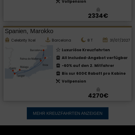
Vollpension
2334€
Spanien, Marokko
Celebrity Xcel
Barcelona
8
T
31/07/2027
Luxuriöse Kreuzfahrten
All Included-Angebot verfügbar
-60% auf den 2. Mitfahrer
Bis sur 600€ Rabatt pro Kabine
Vollpension
4270€
MEHR KREUZFAHRTEN ANZEIGEN