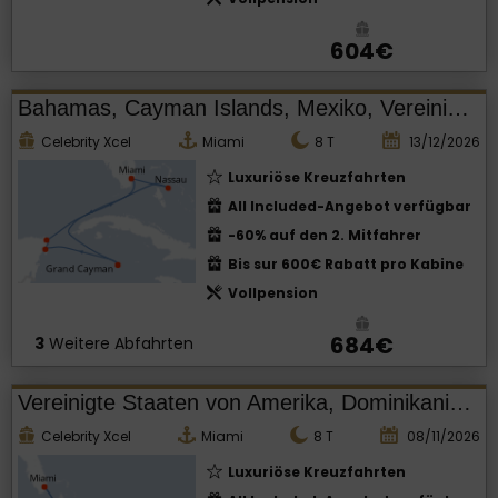
604€
Bahamas, Cayman Islands, Mexiko, Vereinigte Staaten von Amerika
Celebrity Xcel
Miami
8
T
13/12/2026
Luxuriöse Kreuzfahrten
All Included-Angebot verfügbar
-60% auf den 2. Mitfahrer
Bis sur 600€ Rabatt pro Kabine
Vollpension
684€
3
Weitere Abfahrten
Vereinigte Staaten von Amerika, Dominikanische Republik
Celebrity Xcel
Miami
8
T
08/11/2026
Luxuriöse Kreuzfahrten