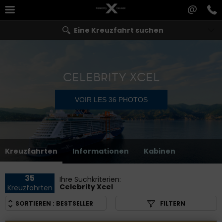
@
Eine Kreuzfahrt suchen
CELEBRITY XCEL
VOIR LES 36 PHOTOS
Kreuzfahrten
Informationen
Kabinen
35
Ihre Suchkriterien:
Celebrity Xcel
Kreuzfahrten
SORTIEREN :
BESTSELLER
FILTERN