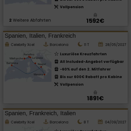
Vollpension
1592€
2
Weitere Abfahrten
Spanien, Italien, Frankreich
Celebrity Xcel
Barcelona
11
T
28/05/2027
Luxuriöse Kreuzfahrten
All Included-Angebot verfügbar
-60% auf den 2. Mitfahrer
Bis sur 600€ Rabatt pro Kabine
Vollpension
1891€
Spanien, Frankreich, Italien
Celebrity Xcel
Barcelona
8
T
04/09/2027