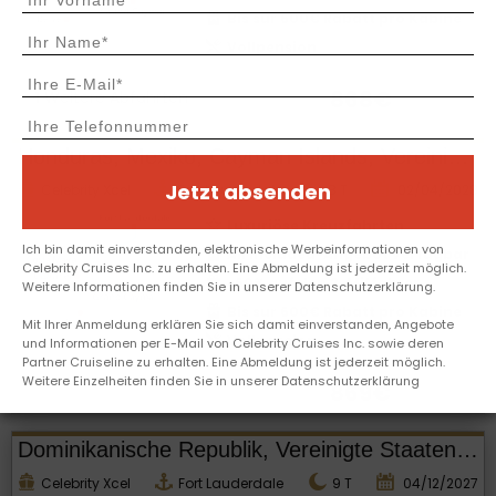
Bis sur 600€ Rabatt pro Kabine
Vollpension
868€
1
Weitere Abfahrten
Honduras, Mexiko, Cayman Islands, Vereinigte Staaten von Amerika
Jetzt absenden
Celebrity Xcel
Fort Lauderdale
8
T
02/04/2028
Luxuriöse Kreuzfahrten
Ich bin damit einverstanden, elektronische Werbeinformationen von
All Included-Angebot verfügbar
Celebrity Cruises Inc. zu erhalten. Eine Abmeldung ist jederzeit möglich.
-60% auf den 2. Mitfahrer
Weitere Informationen finden Sie in unserer Datenschutzerklärung.
Bis sur 600€ Rabatt pro Kabine
Mit Ihrer Anmeldung erklären Sie sich damit einverstanden, Angebote
Vollpension
und Informationen per E-Mail von Celebrity Cruises Inc. sowie deren
Partner Cruiseline zu erhalten. Eine Abmeldung ist jederzeit möglich.
Weitere Einzelheiten finden Sie in unserer Datenschutzerklärung
869€
Dominikanische Republik, Vereinigte Staaten von Amerika, Antigua und Barbuda
Celebrity Xcel
Fort Lauderdale
9
T
04/12/2027