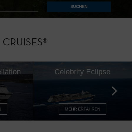
 CRUISES
®
llation
Celebrity Eclipse
N
MEHR ERFAHREN