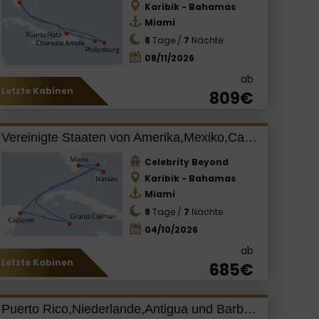
Karibik - Bahamas
Miami
8
Tage /
7
Nächte
08/11/2026
ab
Letzte Kabinen
809€
Vereinigte Staaten von Amerika,Mexiko,Cayman Islands,Bahamas
Celebrity Beyond
Karibik - Bahamas
Miami
8
Tage /
7
Nächte
04/10/2026
ab
Letzte Kabinen
685€
Puerto Rico,Niederlande,Antigua und Barbuda,Saint Lucia,Barbados