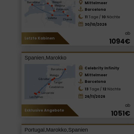
Mittelmeer
Barcelona
11
Tage /
10
Nächte
30/10/2026
ab
Letzte Kabinen
1094€
Spanien,Marokko
Celebrity Infinity
Mittelmeer
Barcelona
13
Tage /
12
Nächte
26/11/2026
ab
Exklusive Angebote
1051€
Portugal,Marokko,Spanien