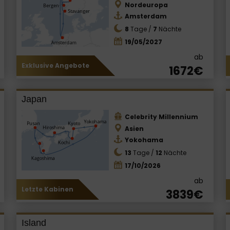
Nordeuropa
Amsterdam
8
Tage /
7
Nächte
19/05/2027
ab
Exklusive Angebote
1672€
Japan
Celebrity Millennium
Asien
Yokohama
13
Tage /
12
Nächte
17/10/2026
ab
Letzte Kabinen
3839€
Island