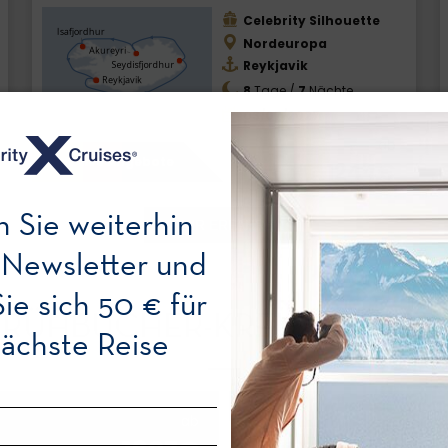
Celebrity Silhouette
Nordeuropa
Reykjavik
8
Tage /
7
Nächte
03/07/2027
ab
Exklusive Angebote
1244€
n Sie weiterhin
MEHR ERFAHREN
 Newsletter und
Sie sich 50 € für
FRÜHBUCHER-KREUZFAHRTE
nächste Reise
ab
Abfahrt am