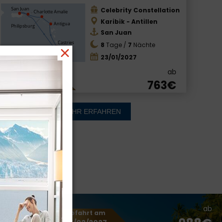
Celebrity Constellation
Karibik - Antillen
San Juan
8
Tage /
7
Nächte
23/01/2027
ab
Letzte Kabinen
763€
MEHR ERFAHREN
N
ab
ab
Abfahrt am