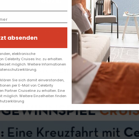
1607€
19/02/2027
scent
Karibik - Bahamas
Celebrity Infinity
Mitte
rdale
12
Tage /
11
Nächte
Barcelona
13
Ta
tzt absenden
anden, elektronische
 Celebrity Cruises Inc. zu erhalten.
derzeit möglich. Weitere Informationen
IN GLÜCK BEIM INSTAGRAM
Datenschutzerklärung.
rklären Sie sich damit einverstanden,
ionen per E-Mail von Celebrity
en Partner Cruiseline zu erhalten. Eine
t möglich. Weitere Einzelheiten finden
chutzerklärung