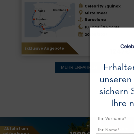
Celebrity Equinox
Mittelmeer
Barcelona
10
Tage /
9
Nächte
20/05/2027
ab
Exklusive Angebote
1247€
Erhalte
MEHR ERFAHREN
unseren
sichern 
Ihre 
ab
Abfahrt am
Abfahrt am