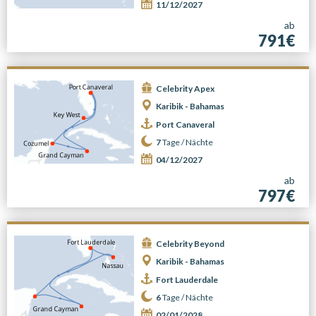
11/12/2027
ab
791€
Celebrity Apex
Karibik - Bahamas
Port Canaveral
7
Tage /
Nächte
04/12/2027
ab
797€
Celebrity Beyond
Karibik - Bahamas
Fort Lauderdale
6
Tage /
Nächte
02/01/2028