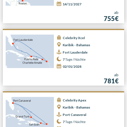
14/11/2027
ab
755€
Celebrity Xcel
Karibik - Bahamas
Fort Lauderdale
7
Tage /
Nächte
02/01/2028
ab
781€
Celebrity Apex
Karibik - Bahamas
Port Canaveral
7
Tage /
Nächte