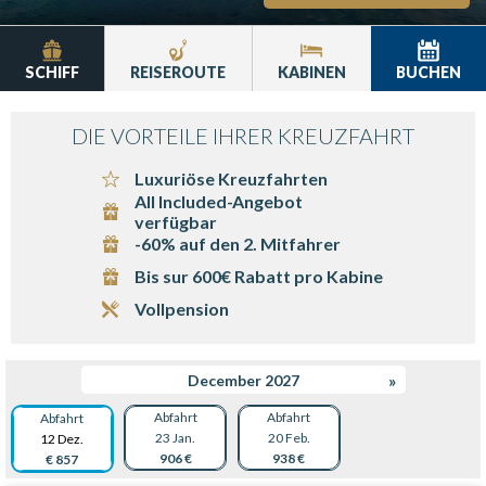
SCHIFF
REISEROUTE
KABINEN
BUCHEN
DIE VORTEILE IHRER KREUZFAHRT
Luxuriöse Kreuzfahrten
All Included-Angebot
verfügbar
-60% auf den 2. Mitfahrer
Bis sur 600€ Rabatt pro Kabine
Vollpension
December 2027
»
Abfahrt
Abfahrt
Abfahrt
23 Jan.
20 Feb.
12 Dez.
906 €
938 €
€ 857