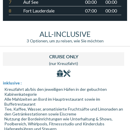
7
Auf See
00:00
00:00
8
Fort Lauderdale
07:00
00:00
ALL-INCLUSIVE
3 Optionen, um zu reisen, wie Sie möchten
CRUISE ONLY
(nur Kreuzfahrt)
inklusive :
Kreuzfahrt ab/bis den jeweiligen Häfen in der gebuchten
Kabinenkategorie
Alle Mahlzeiten an Bord im Hauptrestaurant sowie im
Buffetrestaurant
Tee, Kaffee, Wasser, aromatisierte Fruchtsäfte und Limonaden an
den Getränkestationen sowie Eiscreme
Nutzung der Bordeinrichtungen wie Unterhaltung & Shows,
Poolbereich, Whirlpools, Fitnessstudio und Kinderclubs
Hafengebühren und Steuern