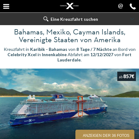
@
Eine Kreuzfahrt suchen
Bahamas, Mexiko, Cayman Islands,
Vereinigte Staaten von Amerika
Kreuzfahrt in
Karibik - Bahamas
von
8 Tage / 7 Nächte
an Bord von
Celebrity Xcel
in
Innenkabine
Abfahrt am
12/12/2027
von
Fort
Lauderdale
.
857€
ab
ANZEIGEN DER 36 FOTOS