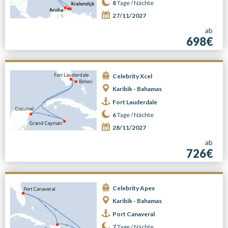
8
Tage /
Nächte
27/11/2027
ab
698€
Celebrity Xcel
Karibik - Bahamas
Fort Lauderdale
6
Tage /
Nächte
28/11/2027
ab
726€
Celebrity Apex
Karibik - Bahamas
Port Canaveral
7
Tage /
Nächte