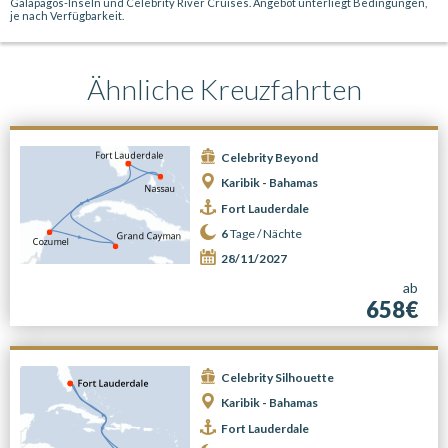
Galapagos-Inseln und Celebrity River Cruises. Angebot unterliegt Bedingungen,
je nach Verfügbarkeit.
Ähnliche Kreuzfahrten
Celebrity Beyond
Karibik - Bahamas
Fort Lauderdale
6
Tage /
Nächte
28/11/2027
ab
658€
Celebrity Silhouette
Karibik - Bahamas
Fort Lauderdale