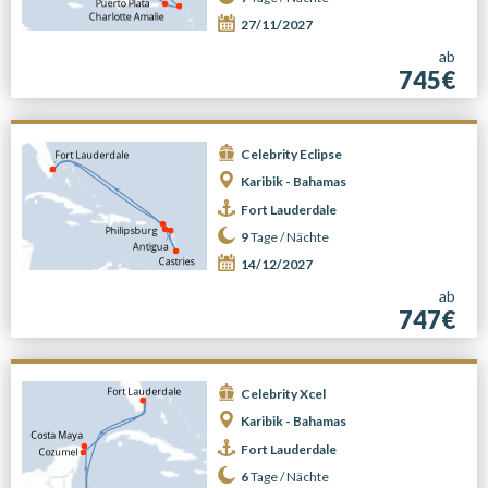
27/11/2027
ab
745€
Celebrity Eclipse
Karibik - Bahamas
Fort Lauderdale
9
Tage /
Nächte
14/12/2027
ab
747€
Celebrity Xcel
Karibik - Bahamas
Fort Lauderdale
6
Tage /
Nächte