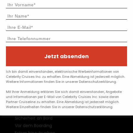
Jetzt absenden
Anmeldung zum unserem Newsletter
Ich bin damit einverstanden, elektronische Werbeinformationen von
OK
Celebrity Cruises Inc. zu erhalten. Eine Abmeldung ist jederzeit möglich.
Weitere Informationen finden Sie in unserer Datenschutzerklärung.
Vor dem Einsteigen
Mit Ihrer Anmeldung erklären Sie sich damit einverstanden, Angebote
und Informationen per E-Mail von Celebrity Cruises Inc. sowie deren
Partner Cruiseline zu erhalten. Eine Abmeldung ist jederzeit möglich.
Online-Check-in
Weitere Einzelheiten finden Sie in unserer Datenschutzerklärung
Reisedokumente
Sicherheit an Bord
Vor dem Boarding