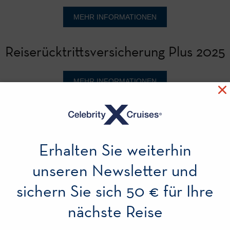
MEHR INFORMATIONEN
Reiserücktrittsversicherung Plus 2025
MEHR INFORMATIONEN
Komplettschutzversicherung 2025
Erhalten Sie weiterhin
MEHR INFORMATIONEN
unseren Newsletter und
Komplettschutzversicherung Plus 2025
sichern Sie sich 50 € für Ihre
nächste Reise
MEHR INFORMATIONEN