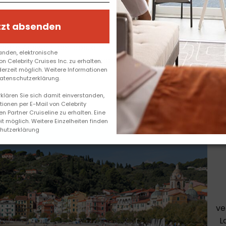
tzt absenden
unsere Auswahl der besten Strände für Ihren Sommerurlaub
anden, elektronische
eeresliebhaber, der nach wunderschönen Stränden für den
 Celebrity Cruises Inc. zu erhalten.
derzeit möglich. Weitere Informationen
gibt es auf der Erde zur Genüge.
Datenschutzerklärung.
rklären Sie sich damit einverstanden,
ionen per E-Mail von Celebrity
en Partner Cruiseline zu erhalten. Eine
S
t möglich. Weitere Einzelheiten finden
chutzerklärung
ve
L