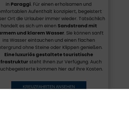
in
Paraggi
. Für einen erholsamen und
omfortablen Aufenthalt konzipiert, begeistert
ser Ort die Urlauber immer wieder. Tatsächlich
handelt es sich um einen
Sandstrand mit
rmem und klarem Wasser
. Sie können sanft
ins Wasser eintauchen und einen flachen
tergrund ohne Steine oder Klippen genießen.
Eine luxuriös gestaltete touristische
nfrastruktur
steht Ihnen zur Verfügung. Auch
uchbegeisterte kommen hier auf ihre Kosten.
KREUZFAHRTEN ANSEHEN