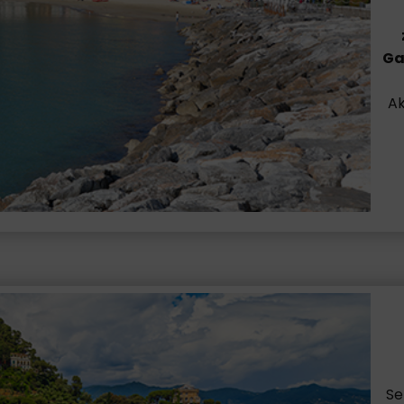
Ga
Ak
Se