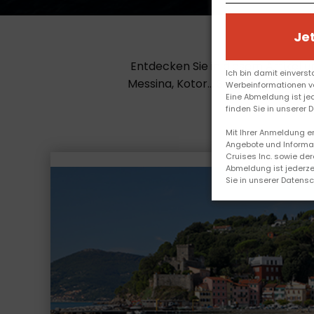
Je
Entdecken Sie in diesem Artikel 
Ich bin damit einverst
Messina, Kotor... Sind Sie ein M
Werbeinformationen von
Eine Abmeldung ist je
finden Sie in unserer 
Mit Ihrer Anmeldung e
Angebote und Informat
Cruises Inc. sowie der
Abmeldung ist jederzei
Sie in unserer Datens