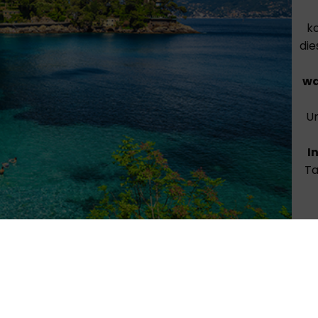
k
die
wa
Un
I
Ta
strände, die sie diesen sommer besuchen sollten