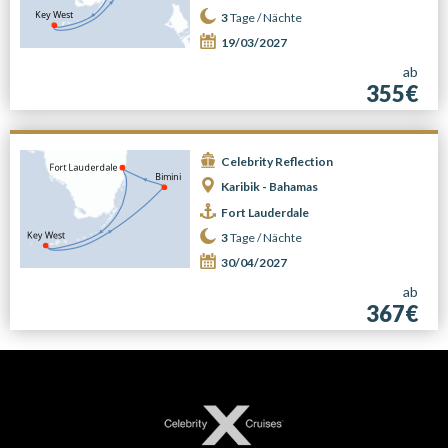
3
Tage /
Nächte
19/03/2027
ab
355€
Celebrity Reflection
Karibik - Bahamas
Fort Lauderdale
3
Tage /
Nächte
30/04/2027
ab
367€