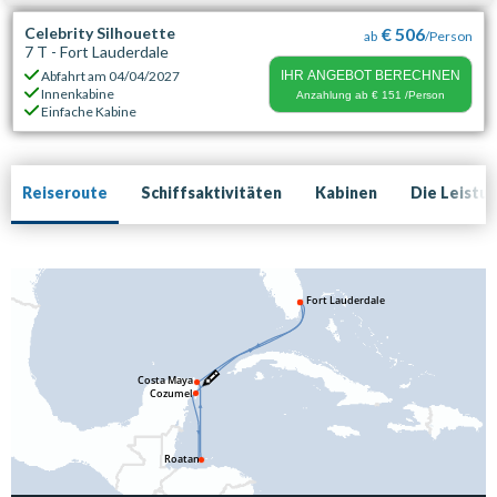
Celebrity Silhouette
€ 506
ab
/Person
7 T - Fort Lauderdale
Abfahrt am
04/04/2027
IHR ANGEBOT BERECHNEN
Innenkabine
Anzahlung ab
€ 151
/Person
Einfache Kabine
Reiseroute
Schiffsaktivitäten
Kabinen
Die Leistu