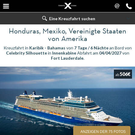
@
Eine Kreuzfahrt suchen
Honduras, Mexiko, Vereinigte Staaten
von Amerika
Kreuzfahrt in
Karibik - Bahamas
von
7 Tage / 6 Nächte
an Bord von
Celebrity Silhouette
in
Innenkabine
Abfahrt am
04/04/2027
von
Fort Lauderdale
.
506€
ab
ANZEIGEN DER 75 FOTOS