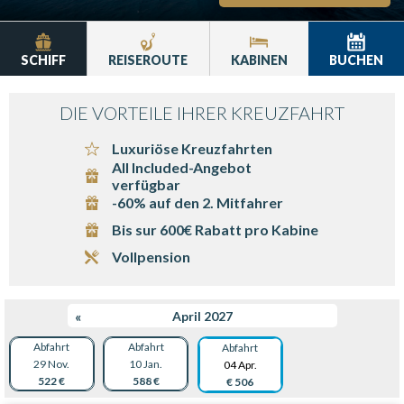
SCHIFF
REISEROUTE
KABINEN
BUCHEN
DIE VORTEILE IHRER KREUZFAHRT
Luxuriöse Kreuzfahrten
All Included-Angebot
verfügbar
-60% auf den 2. Mitfahrer
Bis sur 600€ Rabatt pro Kabine
Vollpension
«
April 2027
Abfahrt
Abfahrt
Abfahrt
29 Nov.
10 Jan.
04 Apr.
522 €
588 €
€ 506