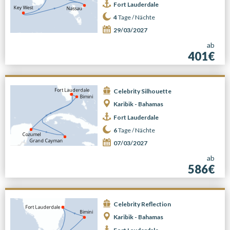
Fort Lauderdale
4
Tage /
Nächte
29/03/2027
ab
401€
Celebrity Silhouette
Karibik - Bahamas
Fort Lauderdale
6
Tage /
Nächte
07/03/2027
ab
586€
Celebrity Reflection
Karibik - Bahamas