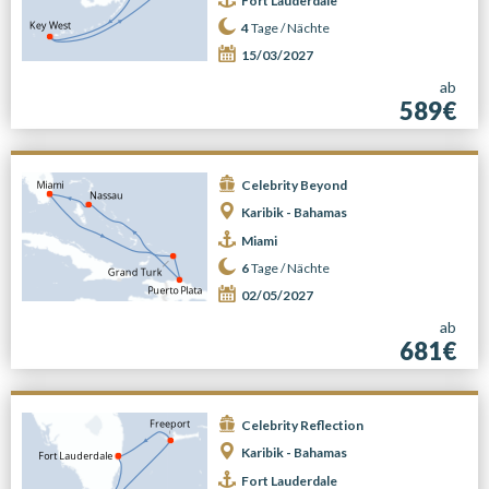
Fort Lauderdale
4
Tage /
Nächte
15/03/2027
ab
589€
Celebrity Beyond
Karibik - Bahamas
Miami
6
Tage /
Nächte
02/05/2027
ab
681€
Celebrity Reflection
Karibik - Bahamas
Fort Lauderdale