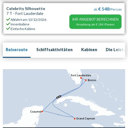
Celebrity Silhouette
€ 548
ab
/Person
7 T - Fort Lauderdale
Abfahrt am
13/12/2026
IHR ANGEBOT BERECHNEN
Innenkabine
Anzahlung ab
€ 164
/Person
Einfache Kabine
Reiseroute
Schiffsaktivitäten
Kabinen
Die Leistu