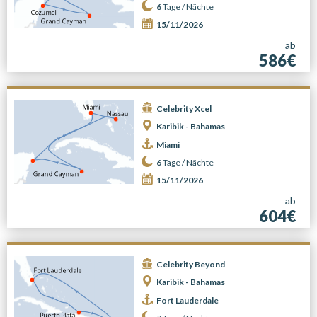
6
Tage /
Nächte
15/11/2026
ab
586€
Celebrity Xcel
Karibik - Bahamas
Miami
6
Tage /
Nächte
15/11/2026
ab
604€
Celebrity Beyond
Karibik - Bahamas
Fort Lauderdale