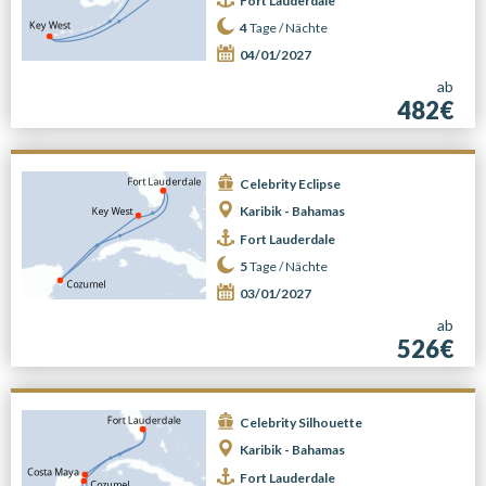
Fort Lauderdale
4
Tage /
Nächte
04/01/2027
ab
482€
Celebrity Eclipse
Karibik - Bahamas
Fort Lauderdale
5
Tage /
Nächte
03/01/2027
ab
526€
Celebrity Silhouette
Karibik - Bahamas
Fort Lauderdale