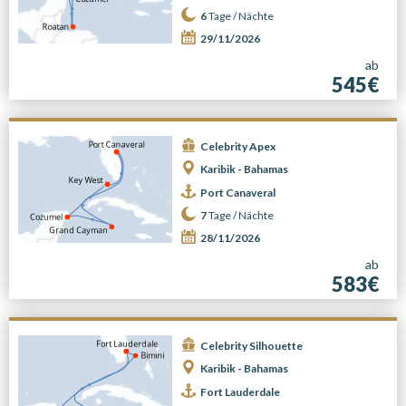
6
Tage /
Nächte
29/11/2026
ab
545€
Celebrity Apex
Karibik - Bahamas
Port Canaveral
7
Tage /
Nächte
28/11/2026
ab
583€
Celebrity Silhouette
Karibik - Bahamas
Fort Lauderdale