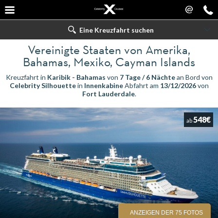
@
Eine Kreuzfahrt suchen
Vereinigte Staaten von Amerika,
Bahamas, Mexiko, Cayman Islands
Kreuzfahrt in
Karibik - Bahamas
von
7 Tage / 6 Nächte
an Bord von
Celebrity Silhouette
in
Innenkabine
Abfahrt am
13/12/2026
von
Fort Lauderdale
.
548€
ab
ANZEIGEN DER 75 FOTOS