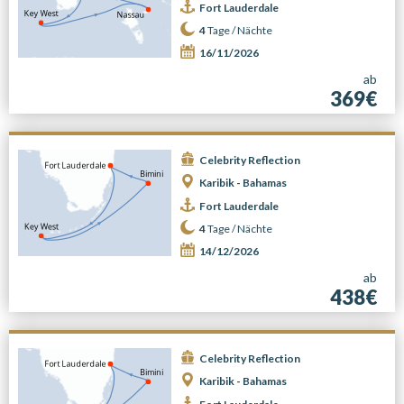
Fort Lauderdale
4
Tage /
Nächte
16/11/2026
ab
369€
Celebrity Reflection
Karibik - Bahamas
Fort Lauderdale
4
Tage /
Nächte
14/12/2026
ab
438€
Celebrity Reflection
Karibik - Bahamas