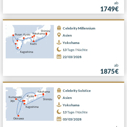
ab
1749€
Celebrity Millennium
Asien
Yokohama
13
Tage /
Nächte
22/03/2028
ab
1875€
Celebrity Solstice
Asien
Yokohama
13
Tage /
Nächte
03/03/2028