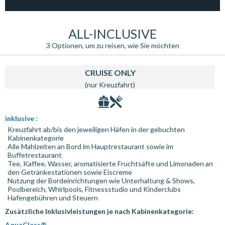
14
Auf See
00:00
00:00
15
07:00
18:00
ALL-INCLUSIVE
16
Yokohama
06:30
00:00
3 Optionen, um zu reisen, wie Sie möchten
CRUISE ONLY
(nur Kreuzfahrt)
inklusive :
Kreuzfahrt ab/bis den jeweiligen Häfen in der gebuchten
Kabinenkategorie
Alle Mahlzeiten an Bord im Hauptrestaurant sowie im
Buffetrestaurant
Tee, Kaffee, Wasser, aromatisierte Fruchtsäfte und Limonaden an
den Getränkestationen sowie Eiscreme
Nutzung der Bordeinrichtungen wie Unterhaltung & Shows,
Poolbereich, Whirlpools, Fitnessstudio und Kinderclubs
Hafengebühren und Steuern
Zusätzliche Inklusivleistungen je nach Kabinenkategorie:
AquaClass®