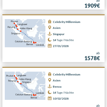
ab
1909€
Celebrity Millennium
Asien
Singapur
14
Tage /
Nächte
27/01/2028
ab
1578€
Celebrity Millennium
Asien
Benoa
14
Tage /
Nächte
10/02/2028
ab