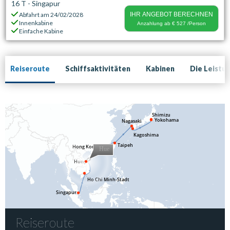
16 T - Singapur
Abfahrt am
24/02/2028
IHR ANGEBOT BERECHNEN
Innenkabine
Anzahlung ab
€ 527
/Person
Einfache Kabine
Reiseroute
Schiffsaktivitäten
Kabinen
Die Leistu
Reiseroute