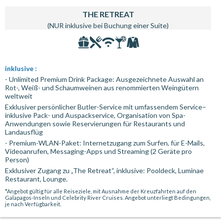
THE RETREAT
(NUR inklusive bei Buchung einer Suite)
inklusive :
- Unlimited Premium Drink Package: Ausgezeichnete Auswahl an
Rot-, Weiß- und Schaumweinen aus renommierten Weingütern
weltweit
Exklusiver persönlicher Butler-Service mit umfassendem Service–
inklusive Pack- und Auspackservice, Organisation von Spa-
Anwendungen sowie Reservierungen für Restaurants und
Landausflüg
- Premium-WLAN-Paket: Internetzugang zum Surfen, für E-Mails,
Videoanrufen, Messaging-Apps und Streaming (2 Geräte pro
Person)
Exklusiver Zugang zu „The Retreat“, inklusive: Pooldeck, Luminae
Restaurant, Lounge.
*Angebot gültig für alle Reiseziele, mit Ausnahme der Kreuzfahrten auf den
Galapagos-Inseln und Celebrity River Cruises. Angebot unterliegt Bedingungen,
je nach Verfügbarkeit.