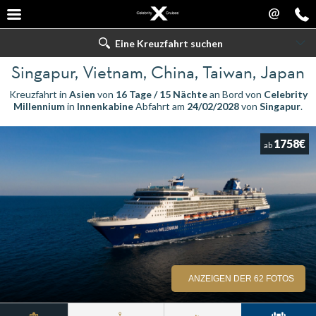
@
Eine Kreuzfahrt suchen
Singapur, Vietnam, China, Taiwan, Japan
Kreuzfahrt in
Asien
von
16 Tage / 15 Nächte
an Bord von
Celebrity
Millennium
in
Innenkabine
Abfahrt am
24/02/2028
von
Singapur
.
1758€
ab
ANZEIGEN DER 62 FOTOS