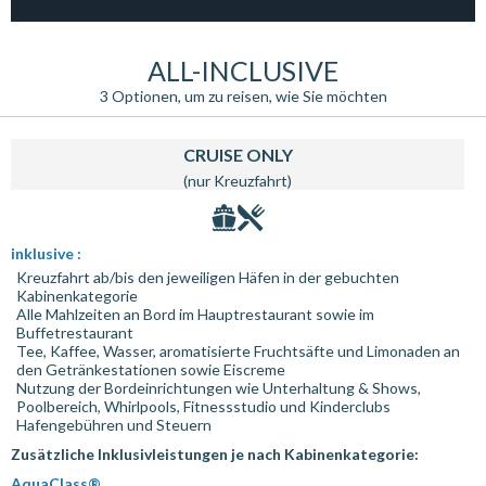
14
Auf See
00:00
00:00
15
Singapur
07:00
00:00
ALL-INCLUSIVE
3 Optionen, um zu reisen, wie Sie möchten
CRUISE ONLY
(nur Kreuzfahrt)
inklusive :
Kreuzfahrt ab/bis den jeweiligen Häfen in der gebuchten
Kabinenkategorie
Alle Mahlzeiten an Bord im Hauptrestaurant sowie im
Buffetrestaurant
Tee, Kaffee, Wasser, aromatisierte Fruchtsäfte und Limonaden an
den Getränkestationen sowie Eiscreme
Nutzung der Bordeinrichtungen wie Unterhaltung & Shows,
Poolbereich, Whirlpools, Fitnessstudio und Kinderclubs
Hafengebühren und Steuern
Zusätzliche Inklusivleistungen je nach Kabinenkategorie:
AquaClass®