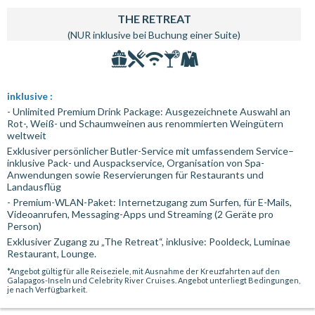
THE RETREAT
(NUR inklusive bei Buchung einer Suite)
inklusive :
- Unlimited Premium Drink Package: Ausgezeichnete Auswahl an
Rot-, Weiß- und Schaumweinen aus renommierten Weingütern
weltweit
Exklusiver persönlicher Butler-Service mit umfassendem Service–
inklusive Pack- und Auspackservice, Organisation von Spa-
Anwendungen sowie Reservierungen für Restaurants und
Landausflüg
- Premium-WLAN-Paket: Internetzugang zum Surfen, für E-Mails,
Videoanrufen, Messaging-Apps und Streaming (2 Geräte pro
Person)
Exklusiver Zugang zu „The Retreat“, inklusive: Pooldeck, Luminae
Restaurant, Lounge.
*Angebot gültig für alle Reiseziele, mit Ausnahme der Kreuzfahrten auf den
Galapagos-Inseln und Celebrity River Cruises. Angebot unterliegt Bedingungen,
je nach Verfügbarkeit.