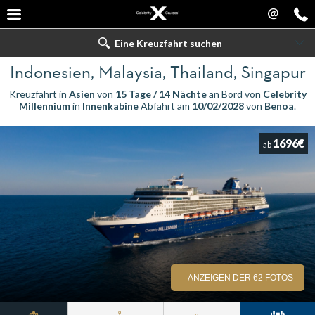
@
Eine Kreuzfahrt suchen
Indonesien, Malaysia, Thailand, Singapur
Kreuzfahrt in
Asien
von
15 Tage / 14 Nächte
an Bord von
Celebrity
Millennium
in
Innenkabine
Abfahrt am
10/02/2028
von
Benoa
.
1696€
ab
ANZEIGEN DER 62 FOTOS