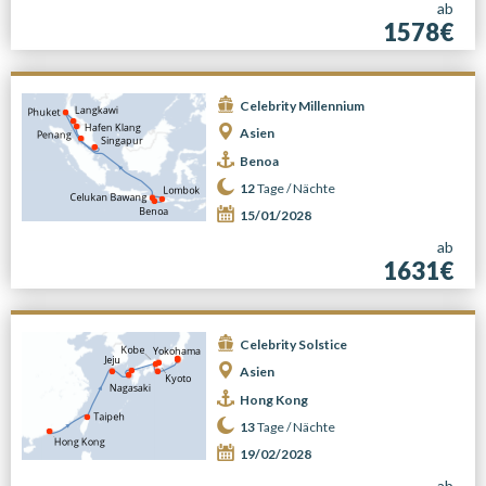
ab
1578€
Celebrity Millennium
Asien
Benoa
12
Tage /
Nächte
15/01/2028
ab
1631€
Celebrity Solstice
Asien
Hong Kong
13
Tage /
Nächte
19/02/2028
ab