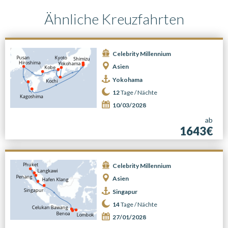
Ähnliche Kreuzfahrten
Celebrity Millennium
Asien
Yokohama
12
Tage /
Nächte
10/03/2028
ab
1643€
Celebrity Millennium
Asien
Singapur
14
Tage /
Nächte
27/01/2028