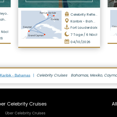
eyond
Celebrity Reflection
amas
Karibik - Bahamas
Fort Lauderdale
7
Nächte
7
Tage /
6
Nächte
26
04/10/2026
Celebrity Cruises
Bahamas, Mexiko, Cayman 
 Karibik - Bahamas
er Celebrity Cruises
Al
Über Celebrity Cruises