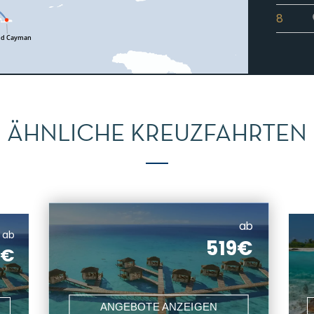
8
ÄHNLICHE KREUZFAHRTEN
ab
ab
519€
6€
ANGEBOTE ANZEIGEN