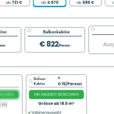
ab
731 €
ab
€ 670
ab
685 €
ine
Balkonkabine
€ 822
Aus
rson
/Person
+
Deluxe-
Kabine
€ 15
/Person
RECHNEN
IHR ANGEBOT BERECHNEN
7 m²
Grösse ab 18.5 m²
cht
Kabinenauswahl