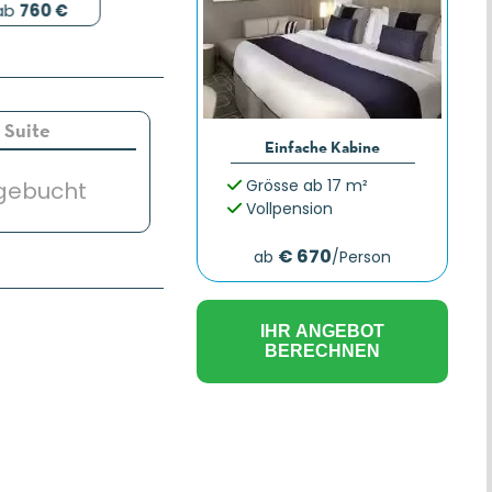
ab
760 €
Suite
Einfache Kabine
Grösse ab 17 m²
gebucht
Vollpension
€ 670
ab
/Person
IHR ANGEBOT
BERECHNEN