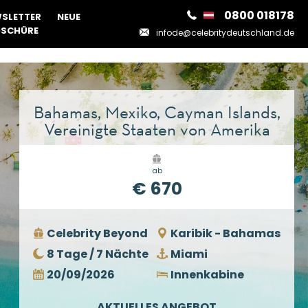
0800 018178
SLETTER
NEUE
SCHÜRE
infode@celebritydeutschland.de
Bahamas, Mexiko, Cayman Islands,
Vereinigte Staaten von Amerika
ab
€ 670
Celebrity Beyond
Karibik - Bahamas
8 Tage / 7 Nächte
Miami
20/09/2026
Innenkabine
AKTUELLES ANGEBOT