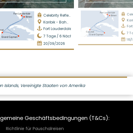
Celeb
Celebrity Reflection
Karib
Karibik - Bahamas
For
Fort Lauderdale
7
Ta
7
Tage /
6
Nächte
18/
20/09/2026
Islands, Vereinigte Staaten von Amerika
lgemeine Geschäftsbedingungen (T&Cs):
Richtlinie für Pauschalreisen