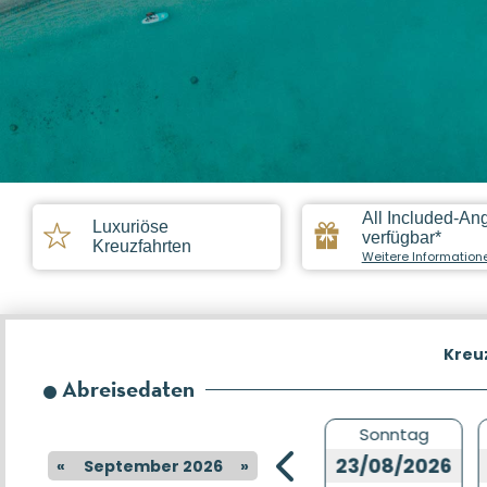
All Included-An
Luxuriöse
verfügbar*
Kreuzfahrten
Weitere Information
Kreu
Abreisedaten
Sonntag
Sonntag
09/08/2026
23/08/2026
«
September 2026
»