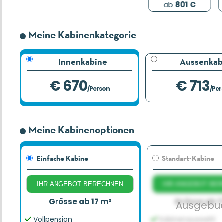
ab
1,698 €
ab
801 €
Meine Kabinenkategorie
Innenkabine
Aussenkab
€ 670
€ 713
/Person
/Pe
Meine Kabinenoptionen
Einfache Kabine
Standart-Kabine
IHR ANGEBOT BERECHNEN
IHR ANGEBOT BE
Grösse ab 17 m²
Grösse ab 1
Ausgebu
Vollpension
Kabinenauswahl