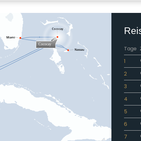
Rei
Tage
1
2
3
4
5
6
7