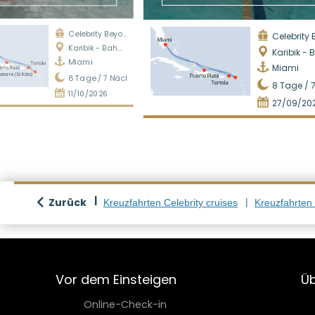
Celebrity Beyond
Celebrity B
Karibik - Bahamas
Karibik - Bah
Miami
Miami
8
Tage /
7
Nächte
8
Tage /
11/10/2026
27/09/20
Zurück
Kreuzfahrten Celebrity cruises
Kreuzfahrten
Vor dem Einsteigen
Üb
Online-Check-in