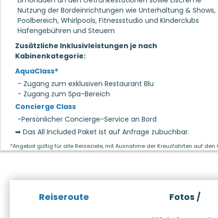
Limonaden an den Getränkestationen sowie Eiscreme
Nutzung der Bordeinrichtungen wie Unterhaltung & Shows,
Poolbereich, Whirlpools, Fitnessstudio und Kinderclubs
Hafengebühren und Steuern
Zusätzliche Inklusivleistungen je nach
Kabinenkategorie:
AquaClass®
- Zugang zum exklusiven Restaurant Blu
- Zugang zum Spa-Bereich
Concierge Class
-Persönlicher Concierge-Service an Bord
➡ Das All Included Paket ist auf Anfrage zubuchbar.
*Angebot gültig für alle Reiseziele, mit Ausnahme der Kreuzfahrten auf den
Reiseroute
Fotos /