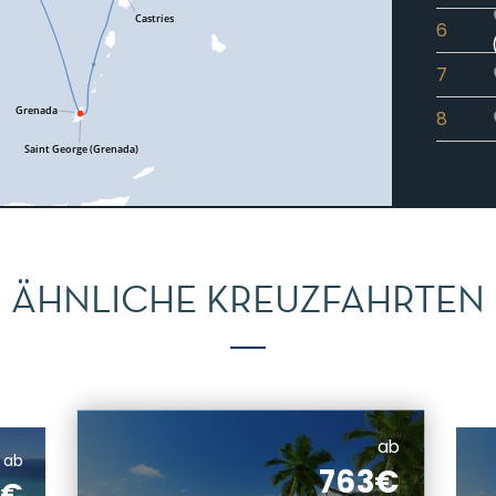
6
7
8
ÄHNLICHE KREUZFAHRTEN
ab
ab
763€
8€