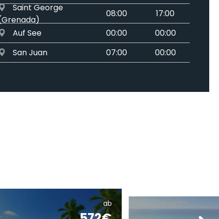
Saint George
08:00
17:00
(Grenada)
Auf See
00:00
00:00
San Juan
07:00
00:00
ab
572€