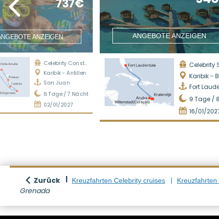
737€
ANGEBOTE ANZEIGEN
ANGEBOTE ANZEIGEN
Celebrity Constellation
Celebrity Silh
Karibik - Antillen
Karibik - Bah
San Juan
Fort Laud
8
Tage /
7
Nächte
9
Tage /
02/01/2027
16/01/202
Zurück
Kreuzfahrten Celebrity cruises
Kreuzfahrten K
Grenada