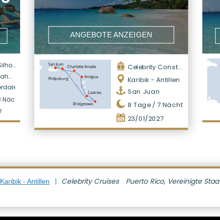
ANGEBOTE ANZEIGEN
ouette
Celebrity Constellation
amas
Karibik - Antillen
erdale
San Juan
8
Nächte
8
Tage /
7
Nächte
7
23/01/2027
Celebrity Cruises
Puerto Rico, Vereinigte Sta
aribik - Antillen