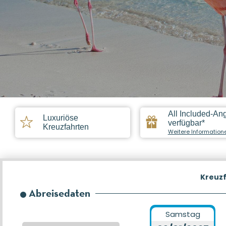
All Included-An
Luxuriöse
verfügbar*
Kreuzfahrten
Weitere Information
Kreuz
Abreisedaten
Samstag