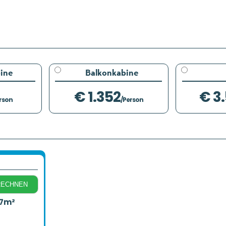
ine
Balkonkabine
€ 1.352
€ 3
rson
/Person
RECHNEN
17m²