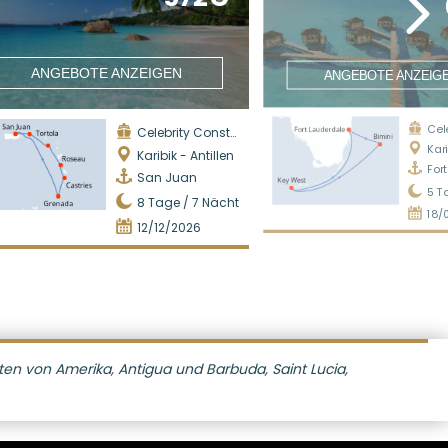
ANGEBOTE ANZEIGEN
ANGEBOTE ANZEIG
Celeb
Celebrity Constellation
Karib
Karibik - Antillen
For
San Juan
5
T
8
Tage /
7
Nächte
18/
12/12/2026
aten von Amerika, Antigua und Barbuda, Saint Lucia,