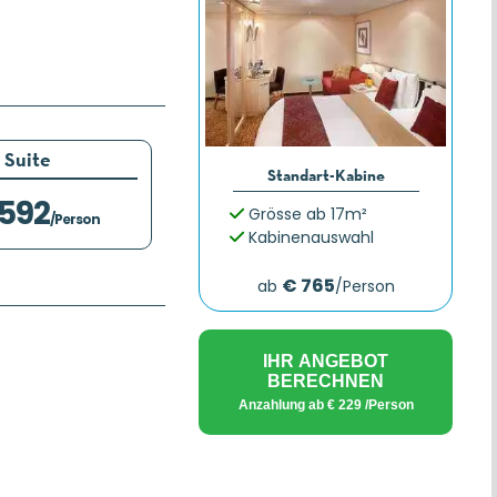
Suite
Standart-Kabine
.592
Grösse ab 17m²
/Person
Kabinenauswahl
€ 765
ab
/Person
IHR ANGEBOT
BERECHNEN
Anzahlung ab
€ 229
/Person