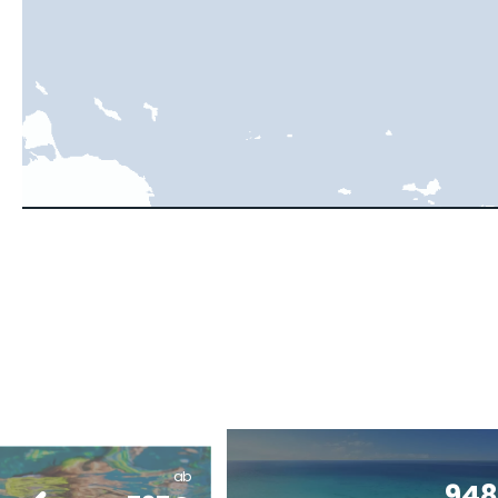
ab
94