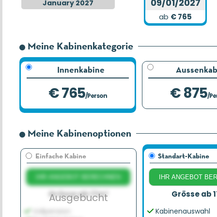
09/01/2027
January 2027
ab
€ 765
Meine Kabinenkategorie
Innenkabine
Aussenkab
€ 765
€ 875
/Person
/Pe
Meine Kabinenoptionen
Einfache Kabine
Standart-Kabine
IHR ANGEBOT BERECHNEN
IHR ANGEBOT BE
Grösse ab 17m²
Grösse ab 
Ausgebucht
Vollpension
Kabinenauswahl