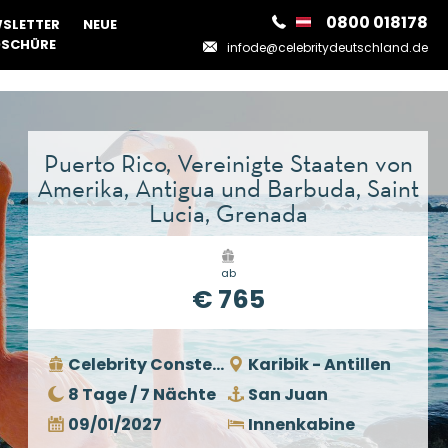
0800 018178
SLETTER
NEUE
SCHÜRE
infode@celebritydeutschland.de
Puerto Rico, Vereinigte Staaten von
Amerika, Antigua und Barbuda, Saint
Lucia, Grenada
ab
€ 765
Celebrity Constellation
Karibik - Antillen
8 Tage / 7 Nächte
San Juan
09/01/2027
Innenkabine