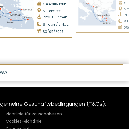
Cele
Celebrity Infinity
Mit
Mittelmeer
Pir
Piräus - Athen
8
T
8
Tage /
7
Nächte
25
30/05/2027
nien
lgemeine Geschäftsbedingungen (T&Cs):
Richtlinie für Pauschalreisen
Cookies-Richtlinie
Datenschutz