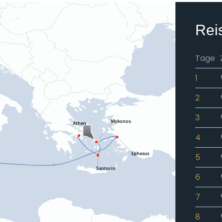
Rei
Tage
1
2
3
4
5
6
7
8