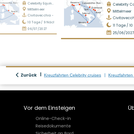
Celebrity Equinox
Celebrity Constel
Mittelmeer
Mittelmeer
Civitavecchia - Rom
Civitavecc
10
Tage /
9
Nächte
11
Tage /
10
06/07/2027
25/06/202
Zurück
Kreuzfahrten Celebrity cruises
Kreuzfahrten
Vor dem Einsteigen
Üb
Online-Check-in
Reisedokumente
Sicherheit an Bord