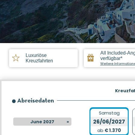
All Included-An
Luxuriöse
verfügbar*
Kreuzfahrten
Weitere Information
Kreuzfa
Abreisedaten
Samstag
26/06/2027
June 2027
»
ab
€ 1.370