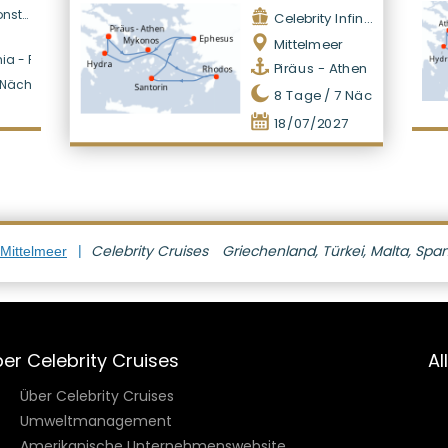
lation
Celebrity Infinity
Mittelmeer
hia - Rom
Piräus - Athen
Nächte
8
Tage /
7
Nächte
7
18/07/2027
Celebrity Cruises
Griechenland, Türkei, Malta, Spa
 Mittelmeer
er Celebrity Cruises
Al
Über Celebrity Cruises
Umweltmanagement
Amerikanische Unternehmenswebsite