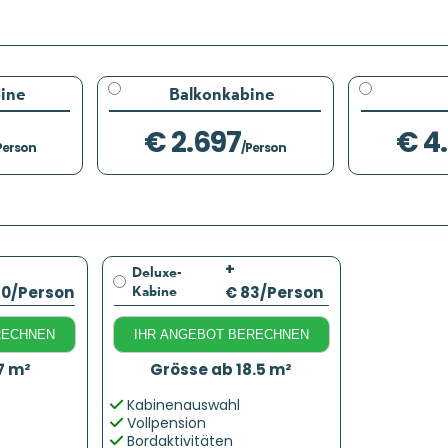
ine
Balkonkabine
€ 2.697
€ 4
Person
/Person
+
Deluxe-
Kabine
40
/Person
€ 83
/Person
RECHNEN
IHR ANGEBOT BERECHNEN
7 m²
Grösse ab 18.5 m²
Kabinenauswahl
Vollpension
Bordaktivitäten