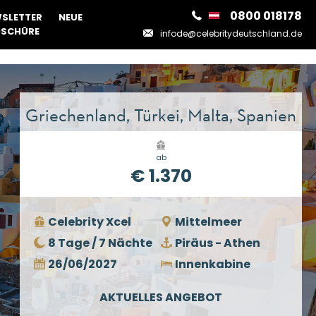
0800 018178
SLETTER
NEUE
SCHÜRE
infode@celebritydeutschland.de
Griechenland, Türkei, Malta, Spanien
ab
€ 1.370
Celebrity Xcel
Mittelmeer
8 Tage / 7 Nächte
Piräus - Athen
26/06/2027
Innenkabine
AKTUELLES ANGEBOT