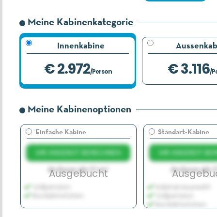
Meine Kabinenkategorie
Innenkabine
Aussenkab
€ 2.972
€ 3.116
/Person
/P
Meine Kabinenoptionen
Einfache Kabine
Standart-Kabine
IHR ANGEBOT BERECHNEN
IHR ANGEBOT BE
Grösse ab 17 m²
Grösse ab 1
Ausgebucht
Ausgebu
Vollpension
Kabinenauswahl
Bordaktivitäten
Vollpension
Bordaktivitäten