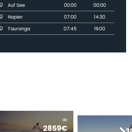
Auf See
00:00
00:00
Napier
07:00
14:30
Tauranga
07:45
19:00
Auckland
06:00
19:00
Bucht der Inseln
07:00
16:30
Auf See
00:00
00:00
Auf See
00:00
00:00
Sydney
06:30
00:00
ab
2859€
3