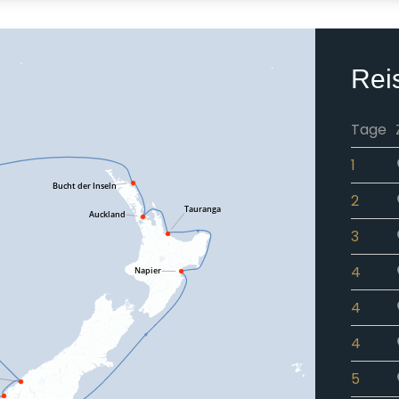
Rei
Tage
1
2
3
4
4
4
5