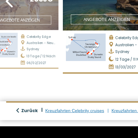
ANGEBOTE ANZEIGEN
ANGEBOTE ANZEIGEN
Celebrity Edge
Celebrity E
Australien - Neuseeland
Australien - Neus
Sydney
Sydney
13
Tage /
12
Nächte
12
Tage /
11
N
06/02/2027
13/03/2027
Zurück
Kreuzfahrten Celebrity cruises
Kreuzfahrten 