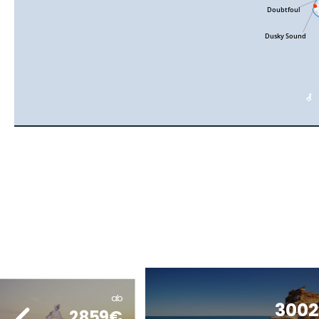
ab
300
2859€