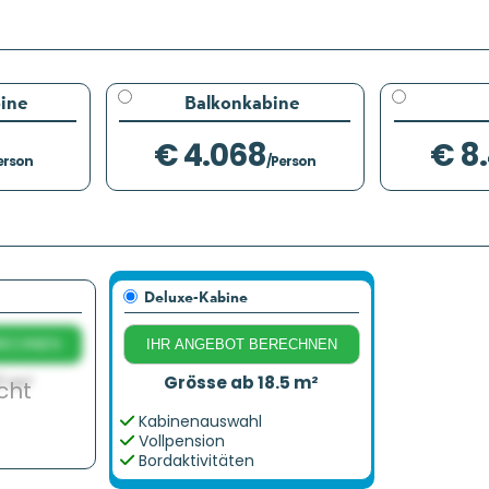
ine
Balkonkabine
€ 4.068
€ 8
erson
/Person
Deluxe-Kabine
RECHNEN
IHR ANGEBOT BERECHNEN
7 m²
Grösse ab 18.5 m²
cht
Kabinenauswahl
Vollpension
Bordaktivitäten