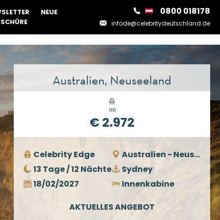
0800 018178
SLETTER
NEUE
SCHÜRE
infode@celebritydeutschland.de
Australien, Neuseeland
ab
€ 2.972
Celebrity Edge
Australien - Neuseeland
13 Tage / 12 Nächte
Sydney
18/02/2027
Innenkabine
AKTUELLES ANGEBOT