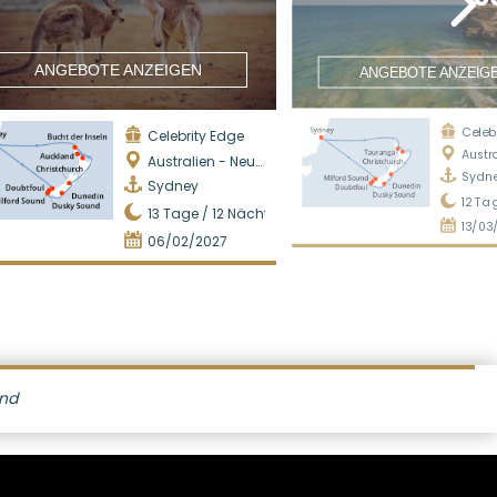
ANGEBOTE ANZEIGEN
ANGEBOTE ANZEIG
Celeb
Celebrity Edge
Australi
Australien - Neuseeland
Sydn
Sydney
12
Tag
13
Tage /
12
Nächte
13/03
06/02/2027
and