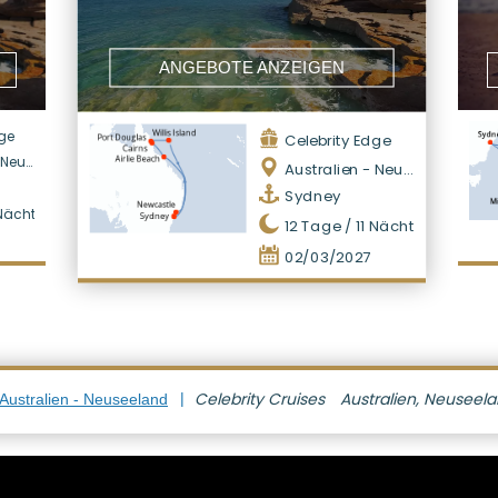
ANGEBOTE ANZEIGEN
dge
Celebrity Edge
eeland
Australien - Neuseeland
Sydney
ächte
12
Tage /
11
Nächte
02/03/2027
Celebrity Cruises
Australien, Neuseel
Australien - Neuseeland