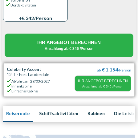
Vollpension
Bordaktivitäten
+€ 342
/Person
IHR ANGEBOT BERECHNEN
Anzahlung ab
€ 346
/Person
Celebrity Ascent
€ 1.154
ab
/Person
12 T - Fort Lauderdale
Abfahrt am
29/03/2027
IHR ANGEBOT BERECHNEN
Innenkabine
Anzahlung ab
€ 346
/Person
Einfache Kabine
Reiseroute
Schiffsaktivitäten
Kabinen
Die Leistu