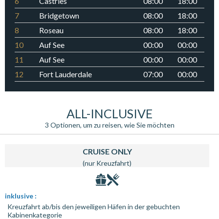
6
Castries
08:00
18:00
7
Bridgetown
08:00
18:00
8
Roseau
08:00
18:00
10
Auf See
00:00
00:00
11
Auf See
00:00
00:00
12
Fort Lauderdale
07:00
00:00
ALL-INCLUSIVE
3 Optionen, um zu reisen, wie Sie möchten
CRUISE ONLY
(nur Kreuzfahrt)
inklusive :
Kreuzfahrt ab/bis den jeweiligen Häfen in der gebuchten
Kabinenkategorie