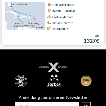
Celebrity Eclipse
Karibik - Bahamas
Fort Lauderdale
12
Tage /
Nächte
11/04/2027
ab
1327€
Anmeldung zum unserem Newsletter
OK