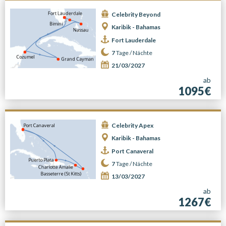
Celebrity Beyond
Karibik - Bahamas
Fort Lauderdale
7
Tage /
Nächte
21/03/2027
ab
1095€
Celebrity Apex
Karibik - Bahamas
Port Canaveral
7
Tage /
Nächte
13/03/2027
ab
1267€