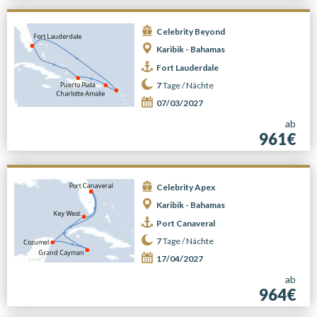
Celebrity Beyond
Karibik - Bahamas
Fort Lauderdale
7
Tage /
Nächte
07/03/2027
ab
961€
Celebrity Apex
Karibik - Bahamas
Port Canaveral
7
Tage /
Nächte
17/04/2027
ab
964€