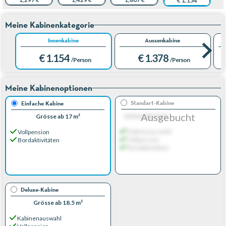
€ 1.154
Meine Kabinenkategorie
Innenkabine
Aussenkabine
€ 1.154
€ 1.378
/Person
/Person
Meine Kabinenoptionen
Standart-Kabine
Einfache Kabine
Ausgebucht
Grösse ab 17 m²
Grösse ab 17 m²
Kabinenauswahl
Vollpension
Vollpension
Bordaktivitäten
Bordaktivitäten
Deluxe-Kabine
Grösse ab 18.5 m²
Kabinenauswahl