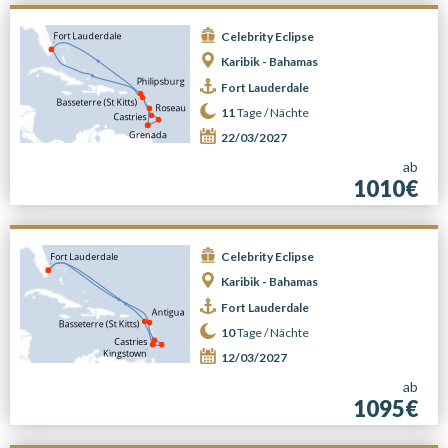
Celebrity Eclipse
Karibik - Bahamas
Fort Lauderdale
11
Tage /
Nächte
22/03/2027
ab
1010€
Celebrity Eclipse
Karibik - Bahamas
Fort Lauderdale
10
Tage /
Nächte
12/03/2027
ab
1095€