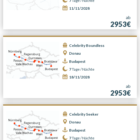
7
Tage /
Nächte
11/11/2028
ab
2953€
Celebrity Boundless
Donau
Budapest
7
Tage /
Nächte
18/11/2028
ab
2953€
Celebrity Seeker
Donau
Budapest
7
Tage /
Nächte