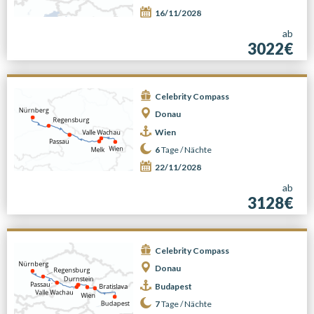
16/11/2028
ab
3022€
Celebrity Compass
Donau
Wien
6
Tage /
Nächte
22/11/2028
ab
3128€
Celebrity Compass
Donau
Budapest
7
Tage /
Nächte