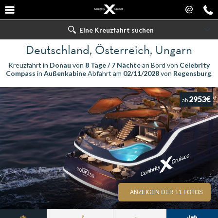
@
Eine Kreuzfahrt suchen
Deutschland, Österreich, Ungarn
Kreuzfahrt in
Donau
von
8 Tage / 7 Nächte
an Bord von
Celebrity
Compass
in
Außenkabine
Abfahrt am
02/11/2028
von
Regensburg
.
2953€
ab
ANZEIGEN DER 11 FOTOS