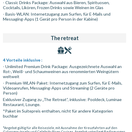
- Classic Drinks Package: Auswahl aus Bieren, Spirituosen,
Cocktails, Likören, Frozen Drinks sowie Weinen im Glas
- Basis-WLAN: Internetzugang zum Surfen, für E-Mails und
Messaging-Apps (1 Gerät pro Person in der Kabine)
The retreat
4 Vorteile inklusive :
- Unlimited Premium Drink Package: Ausgezeichnete Auswahl an
Rot-, Weiß- und Schaumweinen aus renommierten Weingütern
weltweit
- Premium-WLAN-Paket: Internetzugang zum Surfen, für E-Mails,
Videoanrufen, Messaging-Apps und Streaming (2 Geräte pro
Person)
Exklusiver Zugang zu „The Retreat“, inklusive: Pooldeck, Luminae
Restaurant, Lounge.
*Paket im Suitepreis enthalten, nicht für andere Kategorien
buchbar
*Angebot gültig für alle Reiseziele, mit Ausnahme der Kreuzfahrten auf den
Galapagos-Inseln und Celebrity River Cruises. Angebot unterliegt Bedingungen,