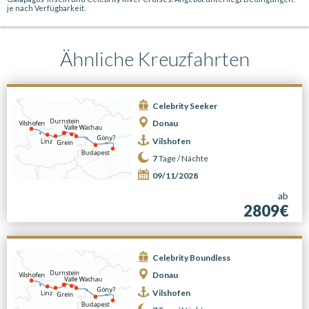
je nach Verfügbarkeit.
Ähnliche Kreuzfahrten
Celebrity Seeker
Donau
Vilshofen
7
Tage /
Nächte
09/11/2028
ab
2809€
Celebrity Boundless
Donau
Vilshofen