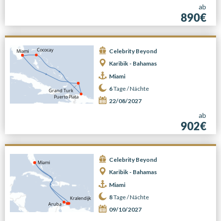
ab
890€
Celebrity Beyond
Karibik - Bahamas
Miami
6
Tage /
Nächte
22/08/2027
ab
902€
Celebrity Beyond
Karibik - Bahamas
Miami
8
Tage /
Nächte
09/10/2027