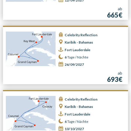
12/09/2027
ab
665€
Celebrity Reflection
Karibik - Bahamas
Fort Lauderdale
6
Tage /
Nächte
26/09/2027
ab
693€
Celebrity Reflection
Karibik - Bahamas
Fort Lauderdale
6
Tage /
Nächte
10/10/2027