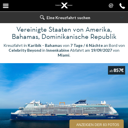
@
Eine Kreuzfahrt suchen
Vereinigte Staaten von Amerika,
Bahamas, Dominikanische Republik
Kreuzfahrt in
Karibik - Bahamas
von
7 Tage / 6 Nächte
an Bord von
Celebrity Beyond
in
Innenkabine
Abfahrt am
19/09/2027
von
Miami
.
857€
ab
ANZEIGEN DER 83 FOTOS