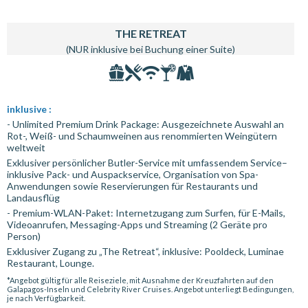
THE RETREAT
(NUR inklusive bei Buchung einer Suite)
inklusive :
- Unlimited Premium Drink Package: Ausgezeichnete Auswahl an
Rot-, Weiß- und Schaumweinen aus renommierten Weingütern
weltweit
Exklusiver persönlicher Butler-Service mit umfassendem Service–
inklusive Pack- und Auspackservice, Organisation von Spa-
Anwendungen sowie Reservierungen für Restaurants und
Landausflüg
- Premium-WLAN-Paket: Internetzugang zum Surfen, für E-Mails,
Videoanrufen, Messaging-Apps und Streaming (2 Geräte pro
Person)
Exklusiver Zugang zu „The Retreat“, inklusive: Pooldeck, Luminae
Restaurant, Lounge.
*Angebot gültig für alle Reiseziele, mit Ausnahme der Kreuzfahrten auf den
Galapagos-Inseln und Celebrity River Cruises. Angebot unterliegt Bedingungen,
je nach Verfügbarkeit.