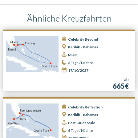
Ähnliche Kreuzfahrten
Celebrity Beyond
Karibik - Bahamas
Miami
6
Tage /
Nächte
17/10/2027
ab
665€
Celebrity Reflection
Karibik - Bahamas
Fort Lauderdale
6
Tage /
Nächte