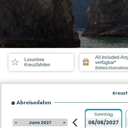
All Included-An
Luxuriöse
verfügbar*
Kreuzfahrten
Weitere Information
Kreuzf
Abreisedaten
Sonntag
Sonntag
23/05/2027
06/06/2027
«
June 2027
»