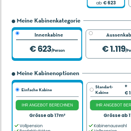
ab
743 €
ab
€ 623
Meine Kabinenkategorie
Innenkabine
Aussenkab
€ 623
€ 1.119
/Person
/P
Meine Kabinenoptionen
+
Standart-
Einfache Kabine
Kabine
€ 
IHR ANGEBOT BERECHNEN
IHR ANGEBOT BE
Grösse ab 17m²
Grösse ab 
Vollpension
Kabinenauswahl