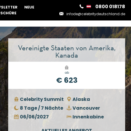
0800 018178
SLETTER
NEUE
SCHÜRE
infode@celebritydeutschland.de
Vereinigte Staaten von Amerika,
Kanada
ab
€ 623
Celebrity Summit
Alaska
8 Tage / 7 Nächte
Vancouver
06/06/2027
Innenkabine
AKTUELLES ANGEBOT