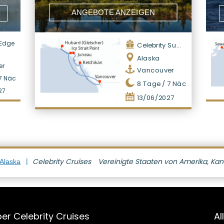
ANGEBOTE ANZEIGEN
 Edge
Celebrity Summit
Alaska
er
Vancouver
7
Nächte
8
Tage /
7
Nächte
27
13/06/2027
Celebrity Cruises
Vereinigte Staaten von Amerika, Ka
 Alaska
er Celebrity Cruises
Al