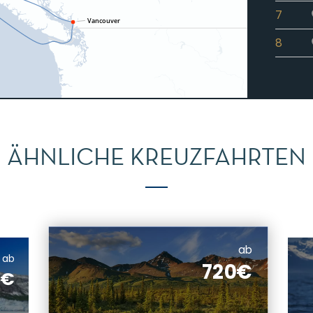
7
8
ÄHNLICHE KREUZFAHRTEN
ab
ab
720€
4€