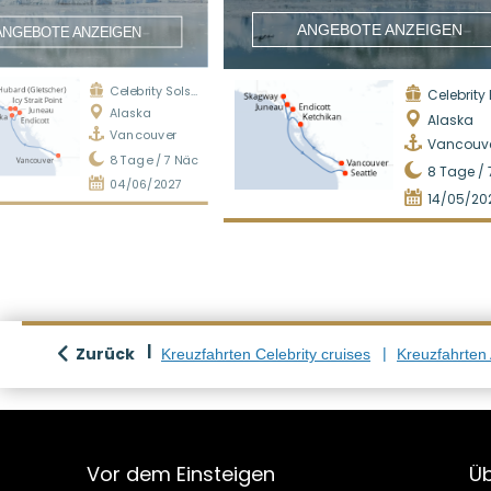
ANGEBOTE ANZEIGEN
ANGEBOTE ANZEIGEN
Celebrity Solstice
Celebrity
Alaska
Alaska
Vancouver
Vancouv
8
Tage /
7
Nächte
8
Tage /
04/06/2027
14/05/20
Zurück
Kreuzfahrten Celebrity cruises
Kreuzfahrten
Vor dem Einsteigen
Üb