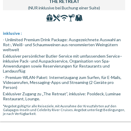
THE RETREAT
(NUR inklusive bei Buchung einer Suite)
inklusive :
- Unlimited Premium Drink Package: Ausgezeichnete Auswahl an
Rot-, Weiß- und Schaumweinen aus renommierten Weingütern
weltweit
Exklusiver persönlicher Butler-Service mit umfassendem Service–
inklusive Pack- und Auspackservice, Organisation von Spa-
Anwendungen sowie Reservierungen für Restaurants und
Landausflüg
- Premium-WLAN-Paket: Internetzugang zum Surfen, für E-Mails,
Videoanrufen, Messaging-Apps und Streaming (2 Geräte pro
Person)
Exklusiver Zugang zu „The Retreat“, inklusive: Pooldeck, Luminae
Restaurant, Lounge.
*Angebot gültig für alle Reiseziele, mit Ausnahme der Kreuzfahrten auf den
Galapagos-Inseln und Celebrity River Cruises. Angebot unterliegt Bedingungen,
je nach Verfügbarkeit.