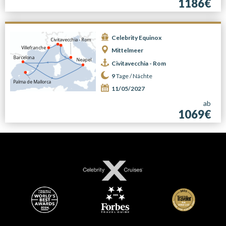
1186€
Celebrity Equinox
Mittelmeer
Civitavecchia - Rom
9
Tage /
Nächte
11/05/2027
ab
1069€