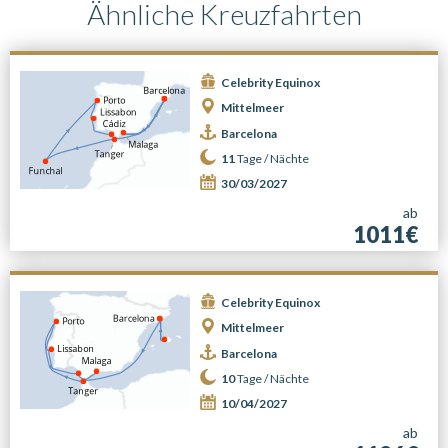
Ähnliche Kreuzfahrten
Celebrity Equinox
Mittelmeer
Barcelona
11
Tage /
Nächte
30/03/2027
ab
1011€
Celebrity Equinox
Mittelmeer
Barcelona
10
Tage /
Nächte
10/04/2027
ab