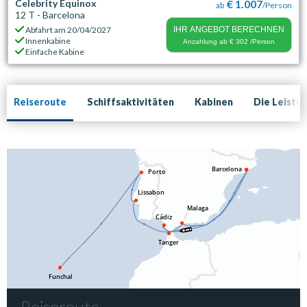
Celebrity Equinox
€ 1.007
ab
/Person
12 T - Barcelona
Abfahrt am
20/04/2027
IHR ANGEBOT BERECHNEN
Innenkabine
Anzahlung ab
€ 302
/Person
Einfache Kabine
Reiseroute
Schiffsaktivitäten
Kabinen
Die Leistu