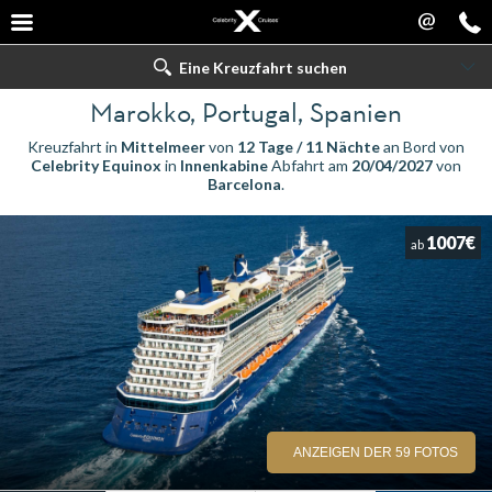
@
Eine Kreuzfahrt suchen
Marokko, Portugal, Spanien
Kreuzfahrt in
Mittelmeer
von
12 Tage / 11 Nächte
an Bord von
Celebrity Equinox
in
Innenkabine
Abfahrt am
20/04/2027
von
Barcelona
.
1007€
ab
ANZEIGEN DER 59 FOTOS