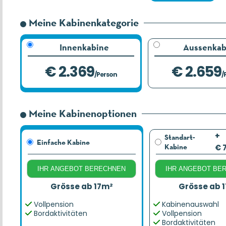
Meine Kabinenkategorie
Innenkabine
Aussenkab
€ 2.369
€ 2.659
/Person
/
Meine Kabinenoptionen
+
Standart-
Einfache Kabine
Kabine
€ 
IHR ANGEBOT BERECHNEN
IHR ANGEBOT BE
Grösse ab 17m²
Grösse ab 
Vollpension
Kabinenauswahl
Bordaktivitäten
Vollpension
Bordaktivitäten