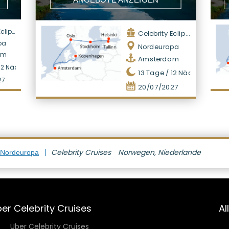
lipse
Celebrity Eclipse
pa
Nordeuropa
am
Amsterdam
12
Nächte
13
Tage /
12
Nächte
27
20/07/2027
Celebrity Cruises
Norwegen, Niederlande
 Nordeuropa
er Celebrity Cruises
Al
Über Celebrity Cruises