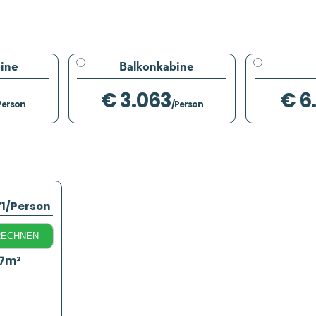
ine
Balkonkabine
€ 3.063
€ 6
Person
/Person
71
/Person
RECHNEN
17m²