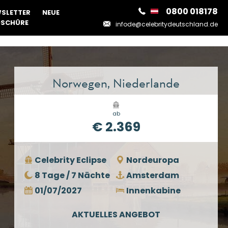
0800 018178
SLETTER
NEUE
SCHÜRE
infode@celebritydeutschland.de
Norwegen, Niederlande
ab
€ 2.369
Celebrity Eclipse
Nordeuropa
8 Tage / 7 Nächte
Amsterdam
01/07/2027
Innenkabine
AKTUELLES ANGEBOT