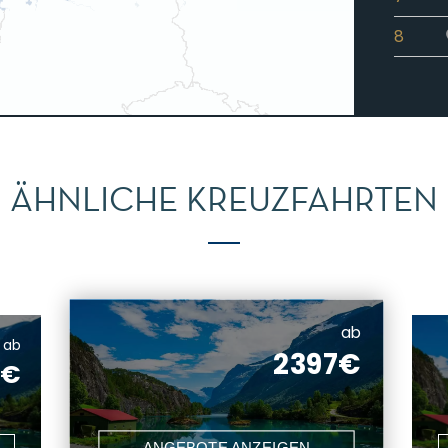
8
ÄHNLICHE KREUZFAHRTEN
ab
ab
2397€
7€
ANGEBOTE ANZEIGEN