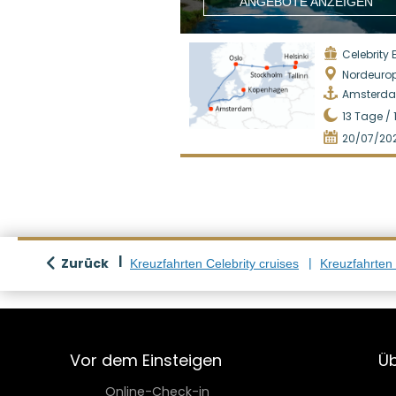
ANGEBOTE ANZEIGEN
Celebrity Ec
Nordeuro
Amsterd
13
Tage /
20/07/20
Zurück
Kreuzfahrten Celebrity cruises
Kreuzfahrten
Vor dem Einsteigen
Üb
Online-Check-in