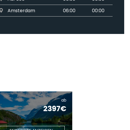
Amsterdam
06:00
00:00
ab
2397€