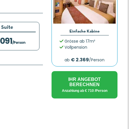
Suite
Einfache Kabine
.091
Grösse ab 17m²
/Person
Vollpension
€ 2.369
ab
/Person
IHR ANGEBOT
BERECHNEN
Anzahlung ab
€ 710
/Person