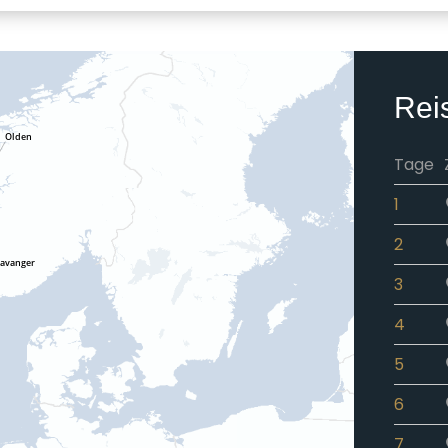
Rei
Tage
1
2
3
4
5
6
7