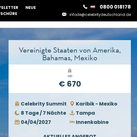
0800 018178
SLETTER
NEUE
SCHÜRE
infode@celebritydeutschland.de
Vereinigte Staaten von Amerika,
Bahamas, Mexiko
ab
€ 670
Celebrity Summit
Karibik - Mexiko
8 Tage / 7 Nächte
Tampa
04/04/2027
Innenkabine
AKTUELLES ANGEBOT