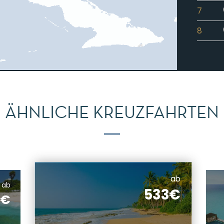
7
8
ÄHNLICHE KREUZFAHRTEN
ab
ab
533€
4€