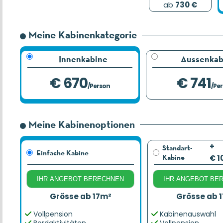
ab
730 €
Meine Kabinenkategorie
Innenkabine
Aussenkab
€ 670
€ 741
/Person
/Pe
Meine Kabinenoptionen
+
Standart-
Einfache Kabine
Kabine
€ 1
IHR ANGEBOT BERECHNEN
IHR ANGEBOT BE
Grösse ab 17m²
Grösse ab 
Vollpension
Kabinenauswahl