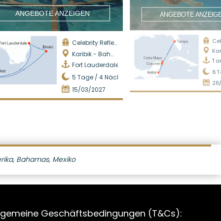
ANGEBOTE ANZEIGEN
ANGEBOTE ANZEIG
Cele
Celebrity Reflection
Kari
Karibik - Bahamas
Ta
Fort Lauderdale
8
T
5
Tage /
4
Nächte
28
15/03/2027
rika, Bahamas, Mexiko
lgemeine Geschäftsbedingungen (T&Cs):