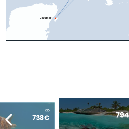
ab
79
738€