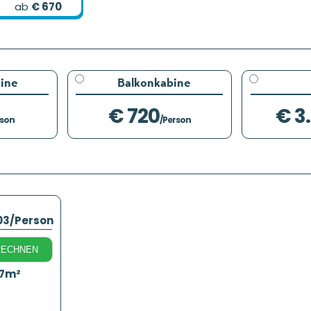
ab
€ 670
ine
Balkonkabine
€ 720
€ 3
rson
/Person
03
/Person
RECHNEN
17m²