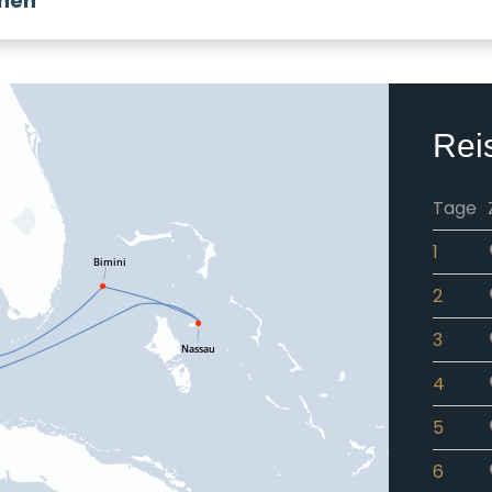
onen
Rei
Tage
1
2
3
4
5
6