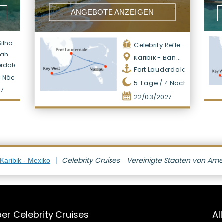
ANGEBOTE ANZEIGEN
ouette
Celebrity Reflection
amas
Karibik - Bahamas
erdale
Fort Lauderdale
8
Nächte
5
Tage /
4
Nächte
27
22/03/2027
Celebrity Cruises
Vereinigte Staaten von Ame
Karibik - Mexiko
er Celebrity Cruises
Al