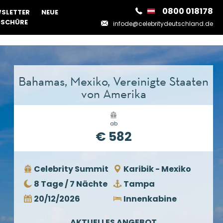
0800 018178
SLETTER
NEUE
SCHÜRE
infode@celebritydeutschland.de
Bahamas, Mexiko, Vereinigte Staaten
von Amerika
ab
€ 582
Celebrity Summit
Karibik - Mexiko
8 Tage / 7 Nächte
Tampa
20/12/2026
Innenkabine
AKTUELLES ANGEBOT