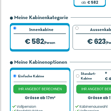
ab
€ 582
Meine Kabinenkategorie
Innenkabine
Aussenkab
€ 582
€ 623
/Person
/Pe
Meine Kabinenoptionen
+
Standart-
Einfache Kabine
Kabine
€ 
IHR ANGEBOT BERECHNEN
IHR ANGEBOT BE
Grösse ab 17m²
Grösse ab 
Vollpension
Kabinenauswahl