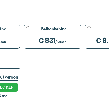
ine
Balkonkabine
€ 831
€ 8
rson
/Person
46
/Person
RECHNEN
17m²