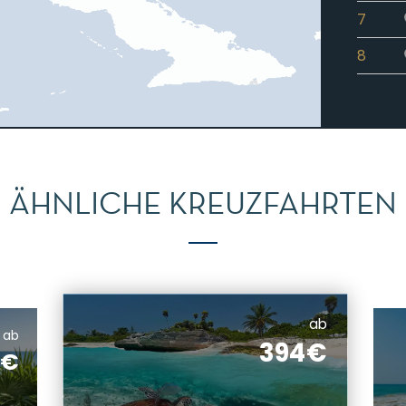
7
8
ÄHNLICHE KREUZFAHRTEN
ab
ab
394€
8€