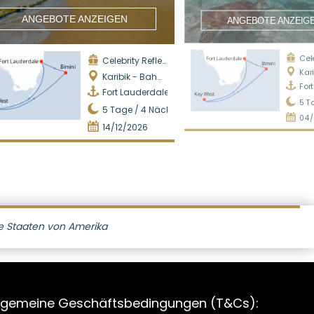
ANGEBOTE ANZEIGEN
ANGEBOTE ANZEIG
Celeb
Celebrity Reflection
Karib
Karibik - Bahamas
For
Fort Lauderdale
5
T
5
Tage /
4
Nächte
04/
14/12/2026
e Staaten von Amerika
lgemeine Geschäftsbedingungen (T&Cs):