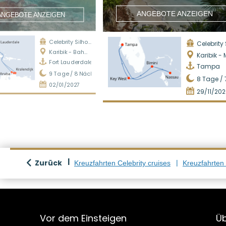
ANGEBOTE ANZEIGEN
ANGEBOTE ANZEIGEN
Celebrity Silhouette
Celebrity Su
Karibik - Bahamas
Karibik - M
Fort Lauderdale
Tampa
9
Tage /
8
Nächte
8
Tage /
02/01/2027
29/11/20
Zurück
Kreuzfahrten Celebrity cruises
Kreuzfahrten 
Vor dem Einsteigen
Üb