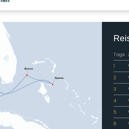
onen
Rei
Tage
1
2
3
4
5
6