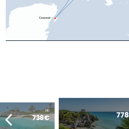
ab
77
738€