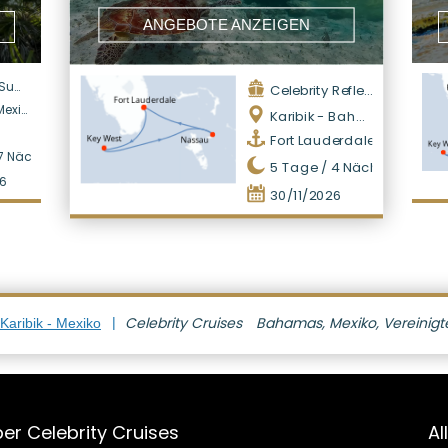
ANGEBOTE ANZEIGEN
mmit
Celebrity Reflection
exiko
Karibik - Bahamas
Fort Lauderdale
7
Nächte
5
Tage /
4
Nächte
26
30/11/2026
Celebrity Cruises
Bahamas, Mexiko, Vereinigt
Karibik - Mexiko
er Celebrity Cruises
Al